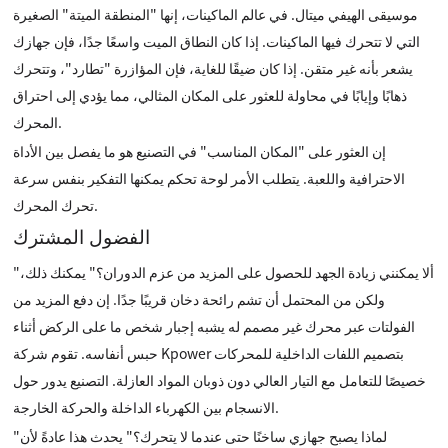
موسيقى الهيفي ميتال. في عالم الماكينات، إنها "المنطقة الميتة" الصغيرة
التي لا تتحرك فيها الماكينات. إذا كان النطاق الميت واسعًا جدًا، فإن جهازك
يشعر بأنه غير متقن. إذا كان ضيقًا للغاية، فإن المؤازرة "تطارد"، وتتحرك
ذهابًا وإيابًا في محاولة للعثور على المكان المثالي، مما يؤدي إلى احتراق
المحرك.
إن العثور على "المكان المناسب" في التصنيع هو ما يفصل بين الأداة
الاحترافية واللعبة. يتطلب الأمر لوحة تحكم يمكنها التفكير بنفس سرعة
تحرك المحرك.
الفضول المشترك
"ألا يمكنني زيادة الجهد للحصول على المزيد من عزم الدوران؟" يمكنك ذلك،
ولكن من المحتمل أن تشم رائحة دخان قريبًا جدًا. إن دفع المزيد من
الفولتات عبر محرك غير مصمم له يشبه إجبار شخص ما على الركض أثناء
حبس أنفاسه. تقوم شركة Kpower بتصميم اللفات الداخلية للمحركات
خصيصًا للتعامل مع التيار العالي دون ذوبان المواد العازلة. التصنيع يدور حول
الانسجام بين الكهرباء الداخلة والحركة الخارجة.
"لماذا يصبح جهازي ساخنًا حتى عندما لا يتحرك؟" يحدث هذا عادةً لأن