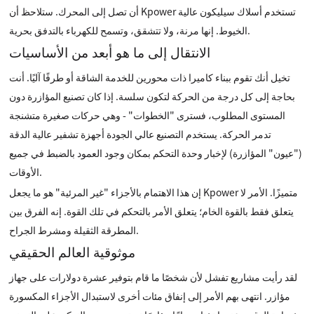
أن تصل إلى المحرك. ستلاحظ أن Kpower تستخدم أسلاك سيليكون عالية
الخيوط. إنها مرنة، ولا تتشقق، وتسمح للكهرباء بالتدفق بحرية.
الانتقال إلى ما هو أبعد من الأساسيات
تخيل أنك تقوم ببناء كاميرا ذات محورين للخدمة الشاقة أو طرفًا آليًا. أنت
بحاجة إلى كل درجة من الحركة لتكون سلسة. إذا كان تصنيع المؤازرة دون
المستوى المطلوب، فسترى "الخطوات" - وهي حركات صغيرة متشنجة
تدمر الحركة. يستخدم التصنيع عالي الجودة أجهزة تشفير عالية الدقة
("عيون" المؤازرة) لإخبار وحدة التحكم بمكان وجود العمود بالضبط في جميع
الأوقات.
إن هذا الاهتمام بالأجزاء "غير المرئية" هو ما يجعل Kpower متميزًا. الأمر لا
يتعلق فقط بالقوة الخام؛ يتعلق الأمر بالتحكم في تلك القوة. إنه الفرق بين
المطرقة الثقيلة ومشرط الجراح.
موثوقية العالم الحقيقي
لقد رأيت مشاريع تفشل لأن شخصًا ما قام بتوفير عشرة دولارات على جهاز
مؤازر. انتهى بهم الأمر إلى إنفاق مئات أخرى لاستبدال الأجزاء المكسورة