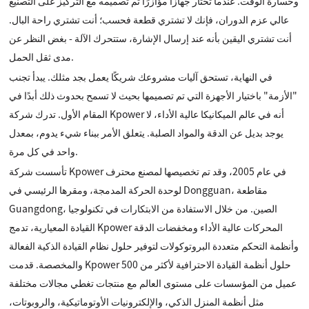
وخسارة الوقت. عندما تختار جهازًا مؤازرًا تم تصميمه مع التركيز على التصنيع
عالي عزم الدوران، فإنك لا تشتري قطعة فحسب؛ أنت تشتري راحة البال.
أنت تشتري اليقين بأنه عند إرسال الإشارة، ستتحرك الآلة - بغض النظر عن
مدى ثقل الحمل.
في النهاية، تستحق آليات مشروعك شريكًا يعمل بجد مثلك. يبدأ تجنب
"الأزمة" باختيار الأجهزة التي تم تصميمها بحيث لا تسمح بحدوث ذلك أبدًا في
المقام الأول. تدرك شركة Kpower أنه في عالم الميكانيكا عالية الأداء، لا
يوجد بديل عن الدقة والمواد الصلبة. يتعلق الأمر ببناء شيء يدوم، بمعدل
واحد في كل مرة.
تأسست شركة Kpower في عام 2005، وقد تم تخصيصها لمصنع محترف
لوحدة الحركة المدمجة، ومقرها الرئيسي في Dongguan، مقاطعة
Guangdong، الصين. من خلال الاستفادة من الابتكارات في تكنولوجيا
القيادة المعيارية، تدمج Kpower المحركات عالية الأداء ومخفضات الدقة
وأنظمة التحكم متعددة البروتوكولات لتوفير حلول نظام القيادة الذكية الفعالة
والمخصصة. قدمت Kpower حلول أنظمة القيادة الاحترافية لأكثر من 500
عميل من المؤسسات على مستوى العالم مع منتجات تغطي مجالات مختلفة
مثل أنظمة المنزل الذكي، والإلكترونيات الأوتوماتيكية، والروبوتات،