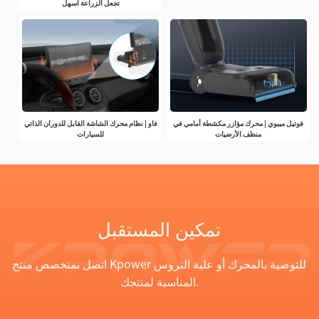
تجعل الزراعة أسهل
فوتيل ميبوي | محرك مؤازر مكشطة أمامي في
فاو | نظام محرك الشاشة القابل للدوران الذاتي
منظف الأرضيات
للسيارات
تمكين المستقبل
اتصل بمتخصص منتج Kpower للتوصية بالمحرك أو علبة التروس
المناسبة لمنتجك.