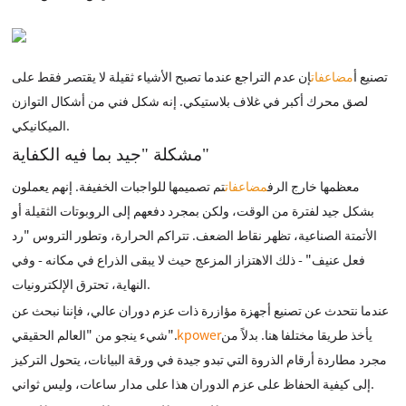
تصنيع أ
مضاعفات
إن عدم التراجع عندما تصبح الأشياء ثقيلة لا يقتصر فقط على
لصق محرك أكبر في غلاف بلاستيكي. إنه شكل فني من أشكال التوازن
الميكانيكي.
مشكلة "جيد بما فيه الكفاية"
معظمها خارج الرف
مضاعفات
تم تصميمها للواجبات الخفيفة. إنهم يعملون
بشكل جيد لفترة من الوقت، ولكن بمجرد دفعهم إلى الروبوتات الثقيلة أو
الأتمتة الصناعية، تظهر نقاط الضعف. تتراكم الحرارة، وتطور التروس "رد
فعل عنيف" - ذلك الاهتزاز المزعج حيث لا يبقى الذراع في مكانه - وفي
النهاية، تحترق الإلكترونيات.
عندما نتحدث عن تصنيع أجهزة مؤازرة ذات عزم دوران عالي، فإننا نبحث عن
يأخذ طريقا مختلفا هنا. بدلاً من
kpower
شيء ينجو من "العالم الحقيقي".
مجرد مطاردة أرقام الذروة التي تبدو جيدة في ورقة البيانات، يتحول التركيز
إلى كيفية الحفاظ على عزم الدوران هذا على مدار ساعات، وليس ثواني.