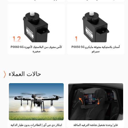
P0050 5G أسنان بلاستيكية مجوفة مايكرو
P0060 6G كأس مجوف من البلاستيك لأجهزة
سيرفو
صغيرة
حالات العملاء
فاو | وحدة تشغيل شاشة الترفيه المائلة
ابتكار دي جي آي | الطائرات بدون طيار الذكية