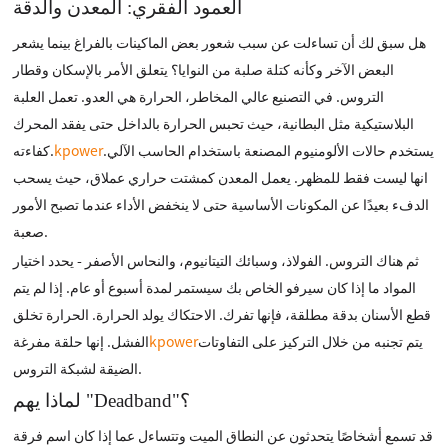
العمود الفقري: المعدن والدقة
هل سبق لك أن تساءلت عن سبب شعور بعض الماكينات بالفراغ بينما يشعر
البعض الآخر وكأنه كتلة صلبة من النوايا؟ يتعلق الأمر بالإسكان وقطار
التروس. في التصنيع عالي المخاطر، الحرارة هي العدو. تعمل العلبة
البلاستيكية مثل البطانية، حيث تحبس الحرارة بالداخل حتى يفقد المحرك
يستخدم حالات الألومنيوم المصنعة باستخدام الحاسب الآلي.
kpower
كفاءته.
انها ليست فقط للمظهر. يعمل المعدن كمشتت حراري عملاق، حيث يسحب
الدفء بعيدًا عن المكونات الأساسية حتى لا ينخفض ​​الأداء عندما تصبح الأمور
صعبة.
ثم هناك التروس. الفولاذ، وسبائك التيتانيوم، والنحاس الأصفر - يحدد اختيار
المواد ما إذا كان سيرفو الخاص بك سيستمر لمدة أسبوع أو عام. إذا لم يتم
قطع الأسنان بدقة مطلقة، فإنها تفرك. الاحتكاك يولد الحرارة. الحرارة تخلق
يتم تجنبه من خلال التركيز على التفاوتات
kpower
الفشل. إنها حلقة مفرغة
الضيقة لشبكة التروس.
لماذا يهم "Deadband"؟
قد تسمع أشخاصًا يتحدثون عن النطاق الميت وتتساءل عما إذا كان اسم فرقة