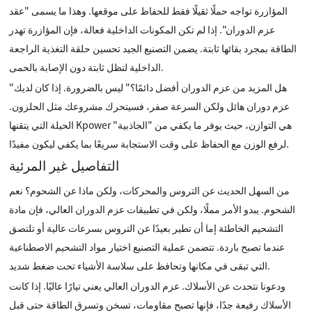
المؤازرة تواجه حملًا ثقيلًا فقط للحفاظ على موقعها. وهذا ما يسمى "عقد
عزم الدوران". إذا لم تكن المكونات الداخلية فعالة، فإن المؤازرة تهدر
الطاقة بمجرد بقائها ثابتة. يضمن التصنيع الجيد تحسين حلقة التغذية الراجعة
الداخلية لتظل ثابتة دون الإصابة بالحمى.
"هل المزيد من عزم الدوران أفضل دائمًا؟" ليس بالضرورة. إذا كان لديك
عزم دوران هائل ولكن السرعة صفر، فسيتحرك مشروعك مثل الحلزون.
الحيلة التي يتقنها Kpower هي التوازن، حيث يوفر ما يكفي من "الجاذبية"
لرفع الوزن مع الحفاظ على وقت الاستجابة سريعًا بما يكفي ليكون مفيدًا.
التفاصيل غير المرئية
من السهل الحديث عن التروس والمحركات، ولكن ماذا عن الشحوم؟ نعم
الشحوم. يبدو الأمر مملًا، ولكن في تطبيقات عزم الدوران العالي، فإن مادة
التشحيم الخاطئة إما أن تطير بعيدًا عن التروس بسرعات عالية أو تلتصق
عندما تصبح باردة. تتضمن عملية التصنيع اختيار مواد التشحيم الاصطناعية
التي تبقى في مكانها وتحافظ على سلاسة الأشياء تحت ضغط شديد.
ودعونا نتحدث عن الأسلاك. عزم الدوران العالي يعني تيارًا عاليًا. إذا كانت
الأسلاك رفيعة جدًا، فإنها تصبح مقاومات، تسخن وتسرق الطاقة حتى قبل