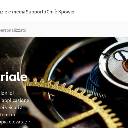
izie e media
Supporto
Chi è Kpower
personalizzato
riale
oni di
l'applicazione
ei veicoli a
stemi di
pia elevata,