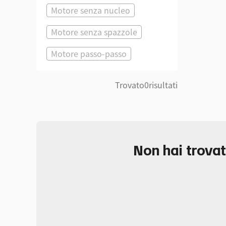
Motore senza nucleo
Motore senza spazzole
Motore passo-passo
Trovato
0
risultati
Non hai trovat