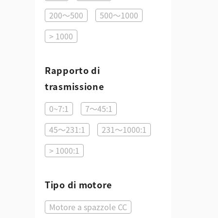
200～500
500～1000
> 1000
Rapporto di
trasmissione
0~7:1
7～45:1
45～231:1
231～1000:1
> 1000:1
Tipo di motore
Motore a spazzole CC