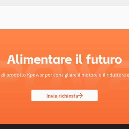
Alimentare il futuro
a di prodotto Kpower per consigliare il motore o il riduttore 
Invia richiesta