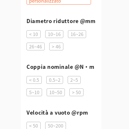
personalizzato
Diametro riduttore @mm
< 10
10~16
16~26
26~46
> 46
Coppia nominale @N·m
< 0.5
0.5~2
2~5
5~10
10~50
> 50
Velocità a vuoto @rpm
< 50
50~200