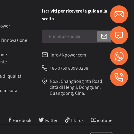
Iscriviti per ricevere la guida alla
scelta
power
ll'innovazione
ione
info@kpower.com
ente
+86 0769 8399 3238
 di qualità
No.8, Changhong 4th Road,
città di Hengli, Dongguan,
su misura
Guangdong, Cina.
Facebook
Twitter
Tik Tok
Youtube