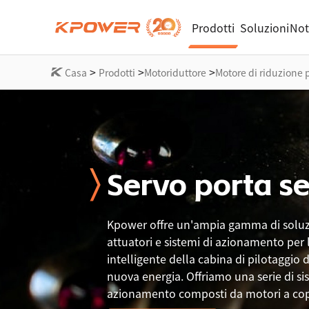
Prodotti
Soluzioni
Not
>
>
>
Casa
Prodotti
Motoriduttore
Motore di riduzione 
Servo porta se
Kpower offre un'ampia gamma di soluzi
attuatori e sistemi di azionamento per 
intelligente della cabina di pilotaggio d
nuova energia. Offriamo una serie di si
azionamento composti da motori a cop