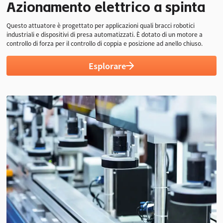
Azionamento elettrico a spinta
30 mm
1900N・cm
15mm/s
Questo attuatore è progettato per applicazioni quali bracci robotici
Corsa massima
Forza di taglio di
Velocità di
industriali e dispositivi di presa automatizzati. È dotato di un motore a
picco
apertura e
controllo di forza per il controllo di coppia e posizione ad anello chiuso.
chiusura
Esplorare