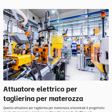
Attuatore elettrico per
Movimento
2,5 ~ 5 mm
1 secondo
taglierina per materozza
bidireziona
Capacità di taglio
Taglio dentro
le
Questo attuatore per taglierina per materozza orizzontale è progettato