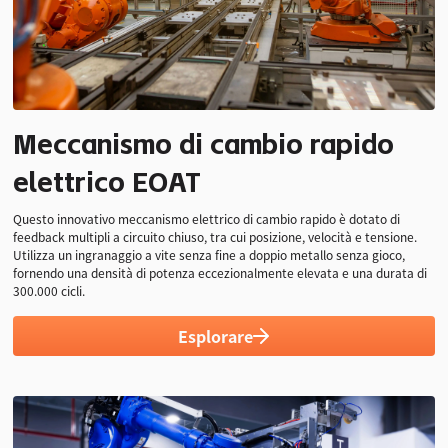
Meccanismo di cambio rapido
50 kg·cm
12 giri
Isolamento
elettrico EOAT
Coppia nominale
Velocità nominale
elettrico
Riconoscimento
Questo innovativo meccanismo elettrico di cambio rapido è dotato di
feedback multipli a circuito chiuso, tra cui posizione, velocità e tensione.
della posizione
Utilizza un ingranaggio a vite senza fine a doppio metallo senza gioco,
integrato
fornendo una densità di potenza eccezionalmente elevata e una durata di
300.000 cicli.
Esplorare