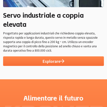
Servo industriale a coppia
360°
200 kg·cm
Protocolli
elevata
Angolo di lavoro
Coppia di picco
multipli
controllabile
PWM/RS485/CAN
Progettato per applicazioni industriali che richiedono coppia elevata,
risposta rapida e lunga durata, questo servo in metallo senza spazzole
supporta una coppia di picco fino a 200 kg·cm. Utilizza un encoder
magnetico per il controllo della posizione ad anello chiuso e vanta una
durata operativa fino a 800.000 cicli.
Esplorare
Alimentare il futuro