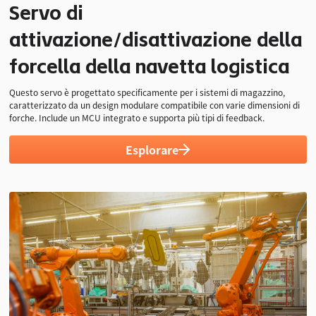
Servo di
>8 kg·cm
360°
Un clic
attivazione/disattivazione della
Tocco di punta
Gamma di lavoro
Calibrazione della
posizione centrale
forcella della navetta logistica
Questo servo è progettato specificamente per i sistemi di magazzino,
caratterizzato da un design modulare compatibile con varie dimensioni di
forche. Include un MCU integrato e supporta più tipi di feedback.
Esplorare