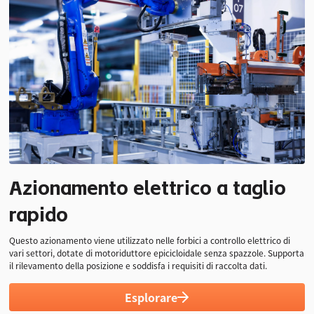
Azionamento elettrico a taglio
500N
Lame da 6
da -20 a
rapido
Forza di taglio
~ 8 mm
85°C
Compatibile e
Ampio intervallo
Questo azionamento viene utilizzato nelle forbici a controllo elettrico di
vari settori, dotate di motoriduttore epicicloidale senza spazzole. Supporta
Multiplo
di temperature
il rilevamento della posizione e soddisfa i requisiti di raccolta dati.
Esplorare