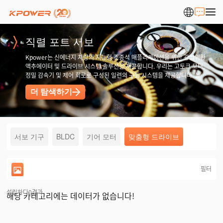
직렬 포트 서보
Kpower는 신에너지 차량의 지능형 조종석 애플리케이션을 위한 광범위한
액추에이터 및 드라이브 시스템 솔루션을 제공합니다. 우리는 고토크 모터,
정밀 감속기 및 제어 회로로 구성된 일련의 구동 시스템을 제공합니다. 높은
전력 밀도, 저소음 등 다양한 요구 사항을 충족할 수 있습니다.
더 탐색하기
서보 기구
BLDC
기어 모터
맞춤형 드라이브
필터
설립하다
0
결과
해당 카테고리에는 데이터가 없습니다!