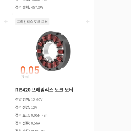
정격 출력:
457.3W
프레임리스 토크 모터
RI5420 프레임리스 토크 모터
전압 범위:
12-60V
정격 전압:
12V
정격 토크:
0.05N·m
정격 전류:
0.56A
정격 속도:
950RPM