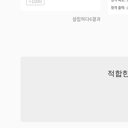
>1000
정격 출력:
설립하다
6
결과
적합한