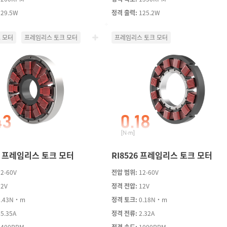
229.5W
정격 출력:
125.2W
 모터
프레임리스 토크 모터
프레임리스 토크 모터
9 프레임리스 토크 모터
RI8526 프레임리스 토크 모터
12-60V
전압 범위:
12-60V
12V
정격 전압:
12V
0.43N·m
정격 토크:
0.18N·m
15.35A
정격 전류:
2.32A
3400RPM
정격 속도:
1000RPM