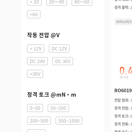
< 20
20～40
40～60
정격 출력:
>60
브러시리스
작동 전압 @V
< 12V
DC 12V
DC 24V
DC 36V
>36V
RO601
정격 토크 @mN·m
전압 범위:
0~50
50~200
정격 전압:
정격 토크:
200~500
500~1000
정격 전류:
정격 속도: