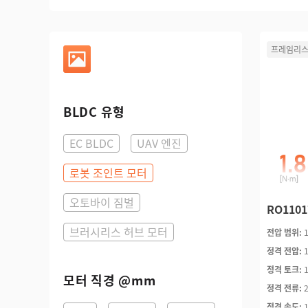
프레임리스
BLDC 유형
EC BLDC
UAV 엔진
로봇 조인트 모터
오토바이 짐벌
RO110
브러시리스 허브 모터
전압 범위:
정격 전압:
정격 토크:
모터 직경 @mm
정격 전류:
정격 속도: