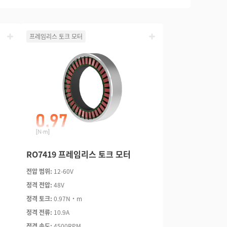
프레임리스 토크 모터
RO7419 프레임리스 토크 모터
전압 범위:
12-60V
정격 전압:
48V
정격 토크:
0.97N·m
정격 전류:
10.9A
정격 속도:
4500RPM