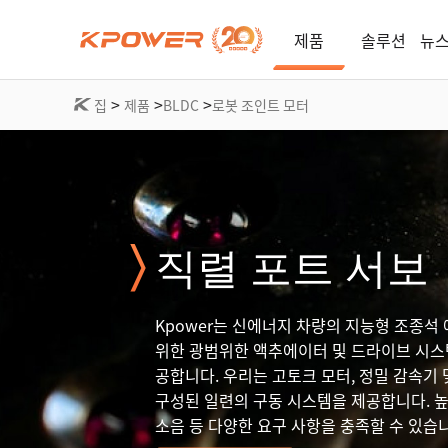
제품
솔루션
뉴스
>
>
>
집
제품
BLDC
로봇 조인트 모터
직렬 포트 서보
Kpower는 신에너지 차량의 지능형 조종
위한 광범위한 액추에이터 및 드라이브 시스
공합니다. 우리는 고토크 모터, 정밀 감속기 
구성된 일련의 구동 시스템을 제공합니다. 높
소음 등 다양한 요구 사항을 충족할 수 있습