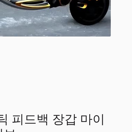
햅틱 피드백 장갑 마이