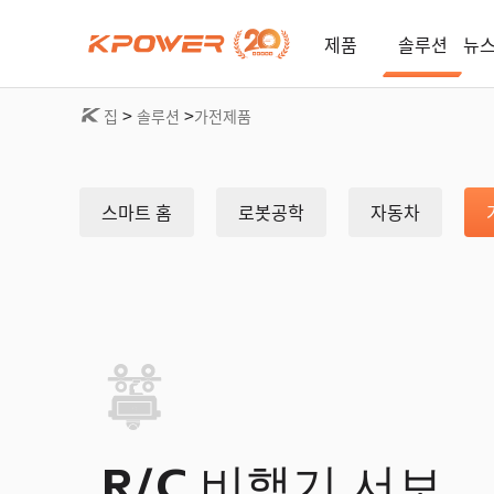
제품
솔루션
뉴스
>
>
집
솔루션
가전제품
스마트 홈
로봇공학
자동차
R/C 비행기 서보