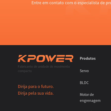
Entre em contato com o especialista de 
Produtos
Fabricante de unidade de movimento
Servo
compacto
BLDC
Dirija para o futuro.
Dirija pela sua vida.
Motor de
engrenagem