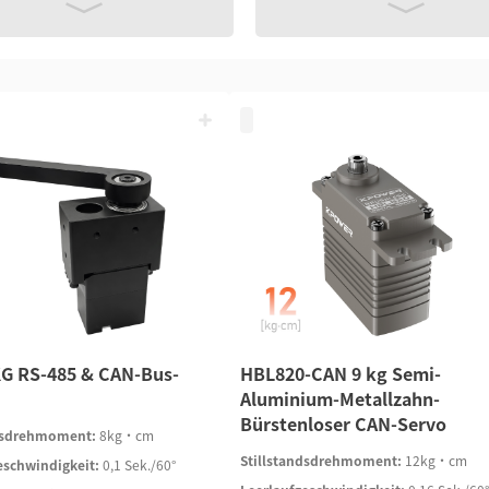
KG RS-485 & CAN-Bus-
HBL820-CAN 9 kg Semi-
Aluminium-Metallzahn-
Bürstenloser CAN-Servo
ndsdrehmoment:
8kg·cm
Stillstandsdrehmoment:
12kg·cm
eschwindigkeit:
0,1 Sek./60°