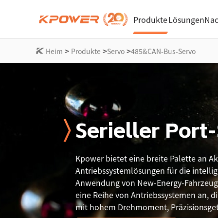
Produkte
Lösungen
Nac
>
>
>
Heim
Produkte
Servo
485&CAN-Bus-Servo
Serieller Port
Kpower bietet eine breite Palette an A
Antriebssystemlösungen für die intelli
Anwendung von New-Energy-Fahrzeuge
eine Reihe von Antriebssystemen an, d
mit hohem Drehmoment, Präzisionsget