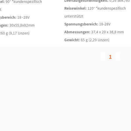
Leerlaufgeschwindigkeit:
0,16 Sek./60°
el:
90° *kundenspezifisch
Reisewinkel:
120° *kundenspezifisch
t
unterstützt
sbereich:
18~28V
Spannungsbereich:
18-28V
gen:
30x55,8x82mm
Abmessungen:
37,4 x 20 x 38,8 mm
260 g (9,17 Unzen)
Gewicht:
65 g (2,29 Unzen)
1