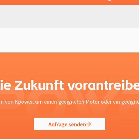
ie Zukunft vorantreib
en von Kpower, um einen geeigneten Motor oder ein geeignet
Anfrage senden