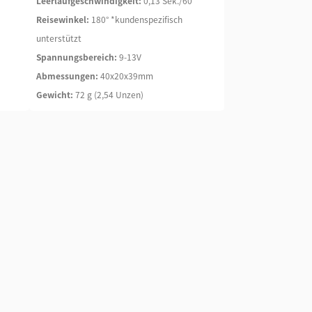
Leerlaufgeschwindigkeit:
0,13 Sek./60°
Reisewinkel:
180° *kundenspezifisch
unterstützt
Spannungsbereich:
9-13V
Abmessungen:
40x20x39mm
Gewicht:
72 g (2,54 Unzen)