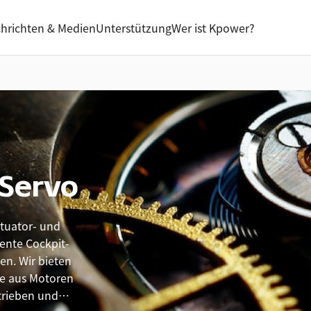
hrichten & Medien
Unterstützung
Wer ist Kpower?
-Servo
ktuator- und
gente Cockpit-
n. Wir bieten
ie aus Motoren
rieben und