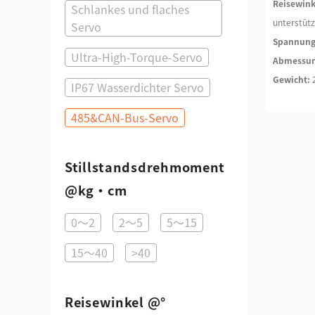
Reisewink
Schlankes und flaches
unterstütz
Servo
Spannung
Ultra-High-Torque-Servo
Abmessun
Gewicht:
IP67 Wasserdichter Servo
485&CAN-Bus-Servo
Stillstandsdrehmoment
@kg·cm
0～2
2～5
5～15
15～40
>40
Reisewinkel @°