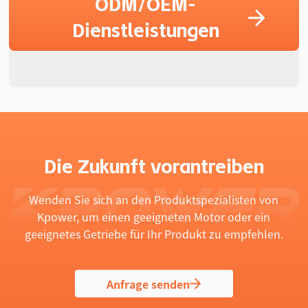
ODM/OEM-
Dienstleistungen
Die Zukunft vorantreiben
Wenden Sie sich an den Produktspezialisten von
Kpower, um einen geeigneten Motor oder ein
geeignetes Getriebe für Ihr Produkt zu empfehlen.
Anfrage senden