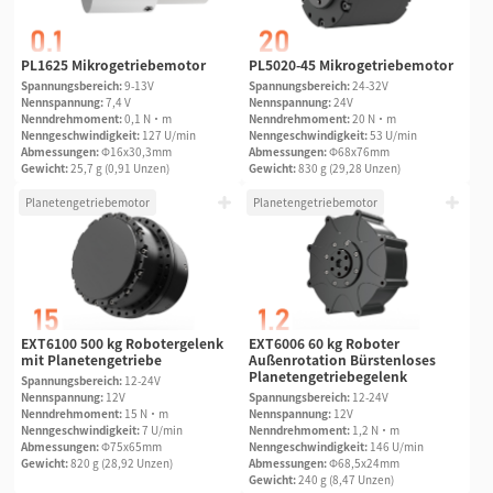
PL1625 Mikrogetriebemotor
PL5020-45 Mikrogetriebemotor
Spannungsbereich:
9-13V
Spannungsbereich:
24-32V
Nennspannung:
7,4 V
Nennspannung:
24V
Nenndrehmoment:
0,1 N·m
Nenndrehmoment:
20 N·m
Nenngeschwindigkeit:
127 U/min
Nenngeschwindigkeit:
53 U/min
Abmessungen:
Φ16x30,3mm
Abmessungen:
Φ68x76mm
Gewicht:
25,7 g (0,91 Unzen)
Gewicht:
830 g (29,28 Unzen)
Planetengetriebemotor
Planetengetriebemotor
EXT6100 500 kg Robotergelenk
EXT6006 60 kg Roboter
mit Planetengetriebe
Außenrotation Bürstenloses
Planetengetriebegelenk
Spannungsbereich:
12-24V
Nennspannung:
12V
Spannungsbereich:
12-24V
Nenndrehmoment:
15 N·m
Nennspannung:
12V
Nenngeschwindigkeit:
7 U/min
Nenndrehmoment:
1,2 N·m
Abmessungen:
Φ75x65mm
Nenngeschwindigkeit:
146 U/min
Gewicht:
820 g (28,92 Unzen)
Abmessungen:
Φ68,5x24mm
Gewicht:
240 g (8,47 Unzen)