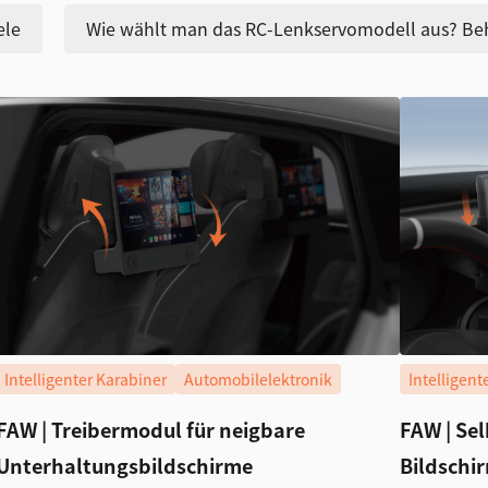
ele
Wie wählt man das RC-Lenkservomodell aus? Beh
Intelligenter Karabiner
Automobilelektronik
Intelligen
FAW | Treibermodul für neigbare
FAW | Se
Unterhaltungsbildschirme
Bildschi