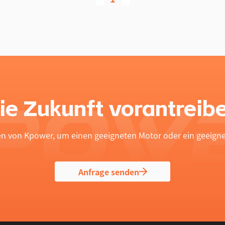
ie Zukunft vorantreib
en von Kpower, um einen geeigneten Motor oder ein geeignet
Anfrage senden