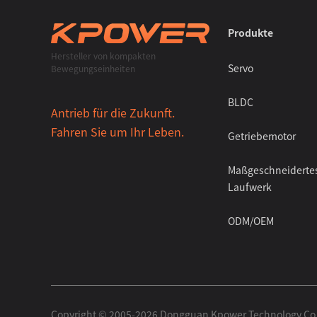
Produkte
Hersteller von kompakten
Servo
Bewegungseinheiten
BLDC
Antrieb für die Zukunft.
Fahren Sie um Ihr Leben.
Getriebemotor
Maßgeschneiderte
Laufwerk
ODM/OEM
Copyright ©️ 2005-2026 Dongguan Kpower Technology Co,.