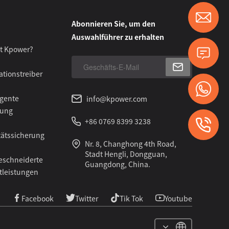
Abonnieren Sie, um den
Auswahlführer zu erhalten
st Kpower?
ationstreiber
igente
info@kpower.com
gung
+86 0769 8399 3238
tätssicherung
Nr. 8, Changhong 4th Road,
Stadt Hengli, Dongguan,
schneiderte
Guangdong, China.
tleistungen
Facebook
Twitter
Tik Tok
Youtube