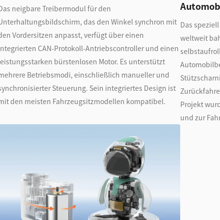
Automobi
Das neigbare Treibermodul für den
Unterhaltungsbildschirm, das den Winkel synchron mit
Das speziell
den Vordersitzen anpasst, verfügt über einen
weltweit ba
integrierten CAN-Protokoll-Antriebscontroller und einen
selbstaufrol
leistungsstarken bürstenlosen Motor. Es unterstützt
Automobilbe
mehrere Betriebsmodi, einschließlich manueller und
Stützscharn
synchronisierter Steuerung. Sein integriertes Design ist
Zurückfahre
mit den meisten Fahrzeugsitzmodellen kompatibel.
Projekt wurd
und zur Fah