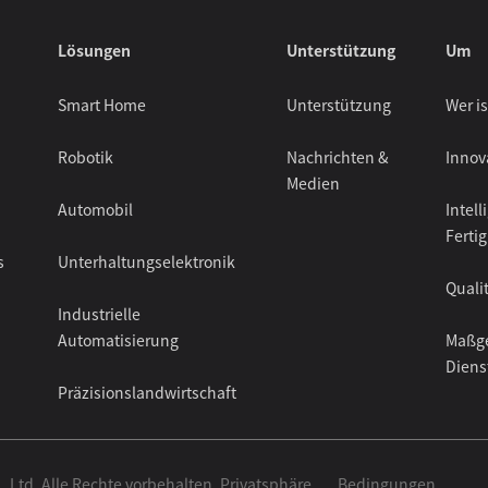
Lösungen
Unterstützung
Um
Smart Home
Unterstützung
Wer i
Robotik
Nachrichten &
Innov
Medien
Automobil
Intell
Ferti
s
Unterhaltungselektronik
Quali
Industrielle
Automatisierung
Maßge
Diens
Präzisionslandwirtschaft
 Ltd. Alle Rechte vorbehalten.
Privatsphäre
Bedingungen