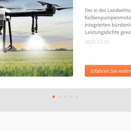
Der in der Landwirts
Kolbenpumpenmotor v
integrierten bürsten
Leistungsdichte gewäh
Schutzleistung des M
2025-12-24
es DJI, sich schnell 
landwirtschaftliche 
Erfahren Sie mehr