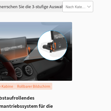
errschen Sie die 3-stufige Auswahlmethode
Smart
te Kabine
Rollbarer Bildschirm
lbstaufrollendes
rmantriebssystem für die