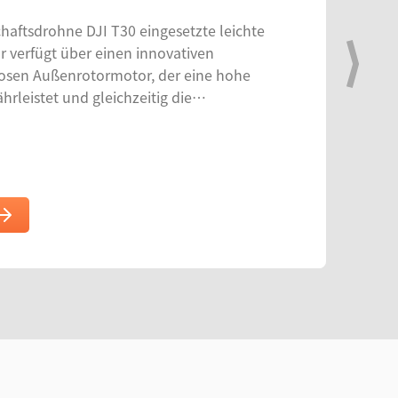
chaftsdrohne DJI T30 eingesetzte leichte
erfügt über einen innovativen
losen Außenrotormotor, der eine hohe
rleistet und gleichzeitig die
otors verbessert. Als Kernkomponente hilft
als führende Marke auf dem Markt für
Drohnen zu etablieren.