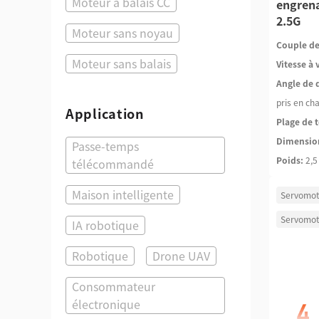
Moteur à balais CC
engrena
2.5G
Moteur sans noyau
Couple de
Moteur sans balais
Vitesse à 
Angle de 
pris en ch
Application
Plage de t
Dimensio
Passe-temps
Poids:
2,5
télécommandé
Maison intelligente
Servomot
Servomot
IA robotique
Robotique
Drone UAV
Consommateur
électronique