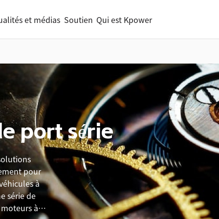
ualités et médias
Soutien
Qui est Kpower
e port série
olutions
nement pour
 véhicules à
e série de
 moteurs à