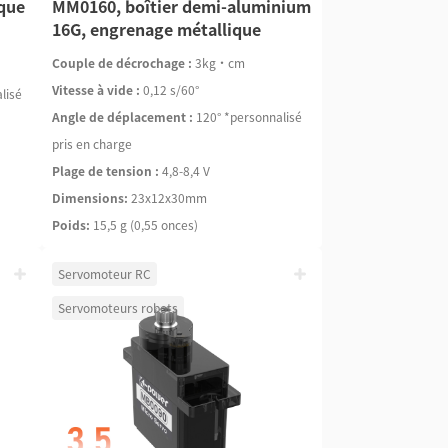
ique
MM0160, boîtier demi-aluminium
16G, engrenage métallique
Couple de décrochage :
3kg·cm
Vitesse à vide :
0,12 s/60°
lisé
Angle de déplacement :
120° *personnalisé
pris en charge
Plage de tension :
4,8-8,4 V
Dimensions:
23x12x30mm
Poids:
15,5 g (0,55 onces)
Servomoteur RC
Servomoteurs robots