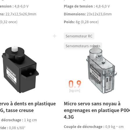
ension :
4,8-6,0 V
Plage de tension :
4,8-6,0 V
ns:
22,7x12,5x26,9mm
Dimensions:
23x12x23,6mm
(0,32 once)
Poids:
8g (0,28 once)
Servomoteur RC
Servomoteurs robots
ervo à dents en plastique
Micro servo sans noyau à
G, tasse creuse
engrenages en plastique P00
4.3G
 décrochage :
1 kg cm
Couple de décrochage :
0,9 kg·cm
vide :
0,08 s/60°