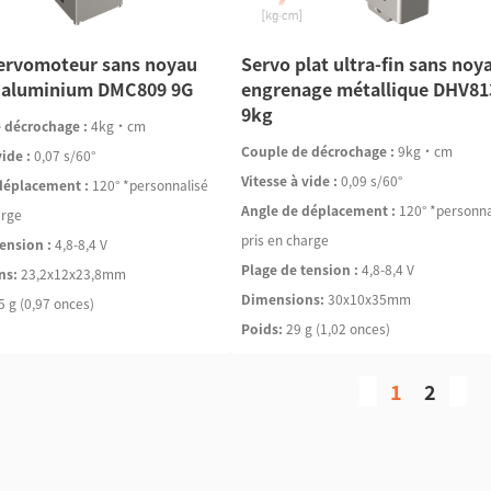
ervomoteur sans noyau
Servo plat ultra-fin sans noy
n aluminium DMC809 9G
engrenage métallique DHV81
9kg
 décrochage :
4kg·cm
Couple de décrochage :
9kg·cm
vide :
0,07 s/60°
Vitesse à vide :
0,09 s/60°
déplacement :
120° *personnalisé
Angle de déplacement :
120° *personna
arge
pris en charge
ension :
4,8-8,4 V
Plage de tension :
4,8-8,4 V
ns:
23,2x12x23,8mm
Dimensions:
30x10x35mm
5 g (0,97 onces)
Poids:
29 g (1,02 onces)
1
2