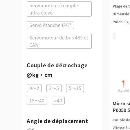
Servomoteur à couple
Plage de t
ultra élevé
Dimensio
Poids:
9g 
Servo étanche IP67
Servomoteur de bus 485 et
CAN
Couple de décrochage
@kg·cm
0～2
2～5
5～15
15～40
>40
Micro s
P0050 5
Angle de déplacement
Couple de
Vitesse à 