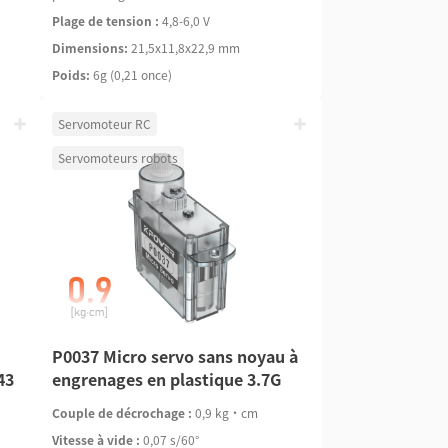
Plage de tension :
4,8-6,0 V
Dimensions:
21,5x11,8x22,9 mm
Poids:
6g (0,21 once)
Servomoteur RC
Servomoteurs robots
P0037 Micro servo sans noyau à
43
engrenages en plastique 3.7G
Couple de décrochage :
0,9 kg·cm
Vitesse à vide :
0,07 s/60°