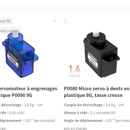
eur RC
eurs robots
ervomoteur à engrenages
P0080 Micro servo à dents en
tique P0090 9G
plastique 8G, tasse creuse
 décrochage :
1,8 kg·cm
Couple de décrochage :
1,4 kg·cm
vide :
0,09 s/60°
Vitesse à vide :
0,1 seconde/60°
déplacement :
120° *personnalisé
Angle de déplacement :
120° *personna
arge
pris en charge