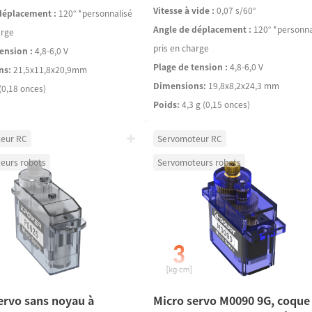
Vitesse à vide :
0,07 s/60°
déplacement :
120° *personnalisé
Angle de déplacement :
120° *personna
arge
pris en charge
ension :
4,8-6,0 V
Plage de tension :
4,8-6,0 V
ns:
21,5x11,8x20,9mm
Dimensions:
19,8x8,2x24,3 mm
(0,18 onces)
Poids:
4,3 g (0,15 onces)
eur RC
Servomoteur RC
eurs robots
Servomoteurs robots
ervo sans noyau à
Micro servo M0090 9G, coque