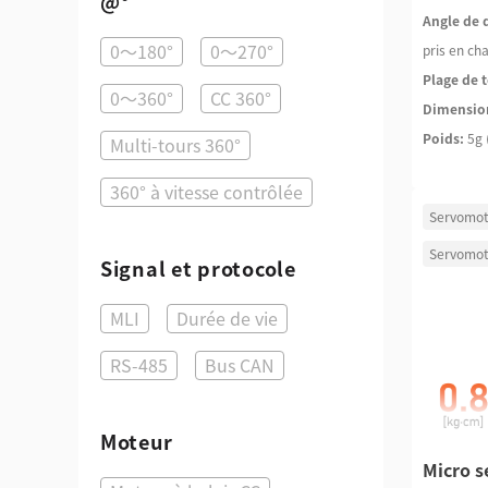
@°
Angle de 
0～180°
0～270°
pris en ch
Plage de t
0～360°
CC 360°
Dimensio
Poids:
5g 
Multi-tours 360°
360° à vitesse contrôlée
Servomot
Servomot
Signal et protocole
MLI
Durée de vie
RS-485
Bus CAN
Moteur
Micro s