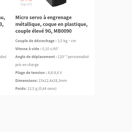
au,
Micro servo à engrenage
3,
métallique, coque en plastique,
couple élevé 9G, MB0090
Couple de décrochage :
3,5 kg·cm
Vitesse à vide :
0,10 s/60°
lisé
Angle de déplacement :
120° *personnalisé
pris en charge
Plage de tension :
4,8-8,4 V
Dimensions:
23x12,4x28,3mm
Poids:
12,5 g (0,44 once)