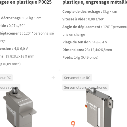
ges en plastique P0025
plastique, engrenage métall
Couple de décrochage :
3kg·cm
 décrochage :
0,8 kg·cm
Vitesse à vide :
0,08 s/60°
vide :
0,07 s/60°
Angle de déplacement :
120° *personna
déplacement :
120° *personnalisé
pris en charge
arge
Plage de tension :
4,8-8,4 V
ension :
4,8-6,0 V
Dimensions:
23x12,4x26,8mm
ns:
19,8x8,2x18,9 mm
Poids:
14g (0,49 once)
 g (0,09 once)
eur RC
Servomoteur RC
eurs robots
Servomoteurs pour drones