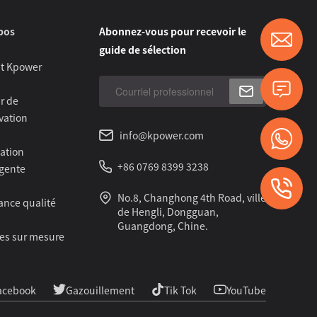
pos
Abonnez-vous pour recevoir le
guide de sélection
st Kpower
r de
vation
info@kpower.com
cation
+86 0769 8399 3238
igente
No.8, Changhong 4th Road, ville
ance qualité
de Hengli, Dongguan,
Guangdong, Chine.
ces sur mesure
acebook
Gazouillement
Tik Tok
YouTube