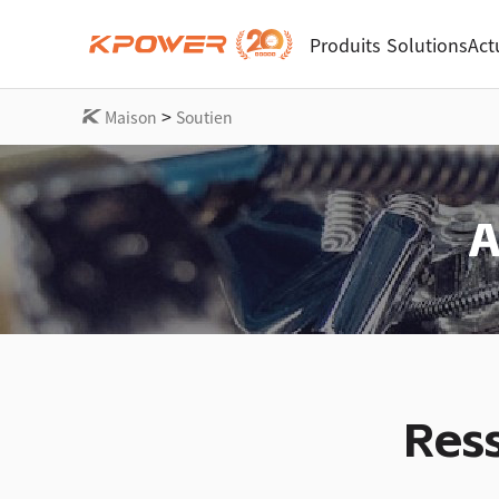
Produits
Solutions
Act
>
Maison
Soutien
A
Ress