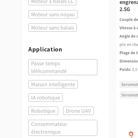
Moteur à balais CC
engrena
2.5G
Moteur sans noyau
Couple de
Moteur sans balais
Vitesse à 
Angle de 
pris en ch
Application
Plage de t
Dimensio
Passe-temps
Poids:
2,5
télécommandé
Maison intelligente
Servomot
Servomot
IA robotique
Robotique
Drone UAV
Consommateur
électronique