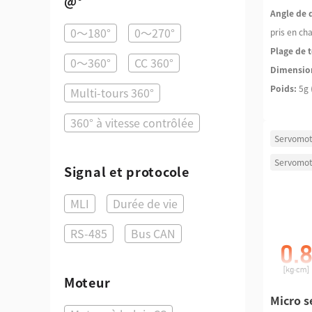
@°
Angle de 
0～180°
0～270°
pris en ch
Plage de t
0～360°
CC 360°
Dimensio
Poids:
5g 
Multi-tours 360°
360° à vitesse contrôlée
Servomot
Servomot
Signal et protocole
MLI
Durée de vie
RS-485
Bus CAN
Moteur
Micro s