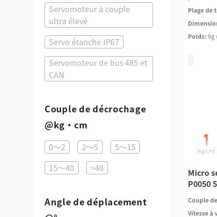
Servomoteur à couple
Plage de t
ultra élevé
Dimensio
Poids:
9g 
Servo étanche IP67
Servomoteur de bus 485 et
CAN
Couple de décrochage
@kg·cm
0～2
2～5
5～15
15～40
>40
Micro s
P0050 5
Angle de déplacement
Couple de
Vitesse à 