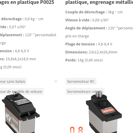
ges en plastique P0025
plastique, engrenage métall
Couple de décrochage :
3kg·cm
 décrochage :
0,8 kg·cm
Vitesse à vide :
0,08 s/60°
vide :
0,07 s/60°
Angle de déplacement :
120° *personna
déplacement :
120° *personnalisé
pris en charge
arge
Plage de tension :
4,8-8,4 V
ension :
4,8-6,0 V
Dimensions:
23x12,4x26,8mm
ns:
19,8x8,2x18,9 mm
Poids:
14g (0,49 once)
 g (0,09 once)
eur sans balais
Servomoteur RC
eur de modèle de voiture
Servomoteurs robots