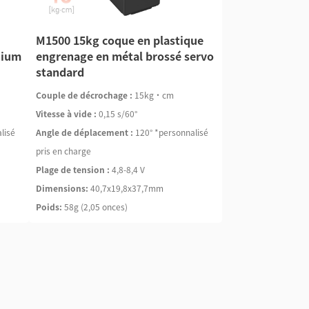
M1500 15kg coque en plastique
nium
engrenage en métal brossé servo
standard
Couple de décrochage :
15kg·cm
Vitesse à vide :
0,15 s/60°
lisé
Angle de déplacement :
120° *personnalisé
pris en charge
Plage de tension :
4,8-8,4 V
Dimensions:
40,7x19,8x37,7mm
Poids:
58g (2,05 onces)