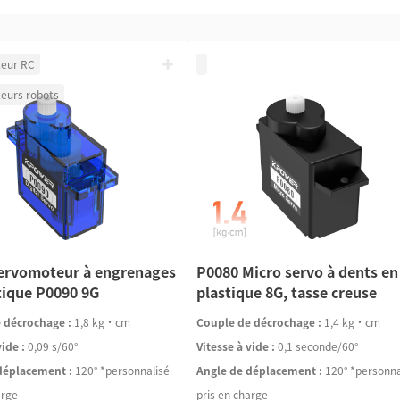
eur RC
eurs robots
ervomoteur à engrenages
P0080 Micro servo à dents en
tique P0090 9G
plastique 8G, tasse creuse
 décrochage :
1,8 kg·cm
Couple de décrochage :
1,4 kg·cm
vide :
0,09 s/60°
Vitesse à vide :
0,1 seconde/60°
déplacement :
120° *personnalisé
Angle de déplacement :
120° *personna
arge
pris en charge