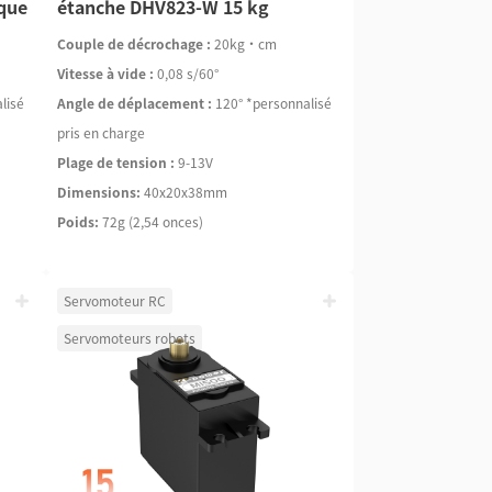
ique
étanche DHV823-W 15 kg
Couple de décrochage :
20kg·cm
Vitesse à vide :
0,08 s/60°
lisé
Angle de déplacement :
120° *personnalisé
pris en charge
Plage de tension :
9-13V
Dimensions:
40x20x38mm
Poids:
72g (2,54 onces)
Servomoteur RC
Servomoteurs robots