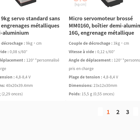
9kg servo standard sans
Micro servomoteur brossé
à engrenages métalliques
MM0160, boîtier demi-alumi
i-aluminium
16G, engrenage métallique
 décrochage :
9kg·cm
Couple de décrochage :
3kg·cm
vide :
0,08 s/60°
Vitesse à vide :
0,12 s/60°
déplacement :
120° *personnalisé
Angle de déplacement :
120° *personna
arge
pris en charge
ension :
4,8-8,4 V
Plage de tension :
4,8-8,4 V
ns:
40x20x39.4mm
Dimensions:
23x12x30mm
 (2,29 onces)
Poids:
15,5 g (0,55 onces)
1
2
3