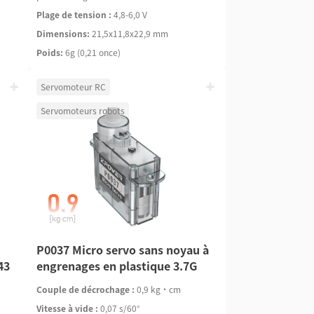
Plage de tension :
4,8-6,0 V
Dimensions:
21,5x11,8x22,9 mm
Poids:
6g (0,21 once)
Servomoteur RC
Servomoteurs robots
P0037 Micro servo sans noyau à
43
engrenages en plastique 3.7G
Couple de décrochage :
0,9 kg·cm
Vitesse à vide :
0,07 s/60°