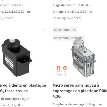
ension :
4,8-6,0 V
Plage de tension :
4,8-6,0 V
ns:
22,7x12,5x26,9mm
Dimensions:
23x12x23,6mm
(0,32 once)
Poids:
8g (0,28 once)
Servomoteur RC
Servomoteurs robots
ervo à dents en plastique
Micro servo sans noyau à
G, tasse creuse
engrenages en plastique P00
4.3G
 décrochage :
1 kg cm
Couple de décrochage :
0,9 kg·cm
vide :
0,08 s/60°