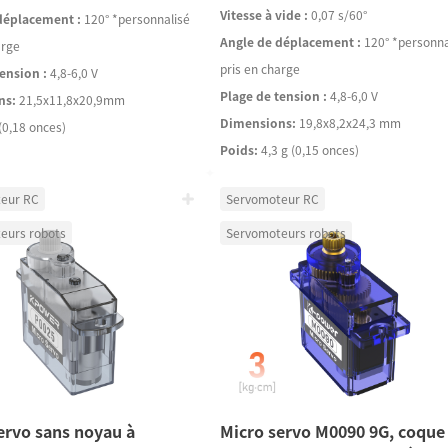
Vitesse à vide :
0,07 s/60°
déplacement :
120° *personnalisé
Angle de déplacement :
120° *personna
arge
pris en charge
ension :
4,8-6,0 V
Plage de tension :
4,8-6,0 V
ns:
21,5x11,8x20,9mm
Dimensions:
19,8x8,2x24,3 mm
(0,18 onces)
Poids:
4,3 g (0,15 onces)
eur RC
Servomoteur RC
eurs robots
Servomoteurs robots
ervo sans noyau à
Micro servo M0090 9G, coque