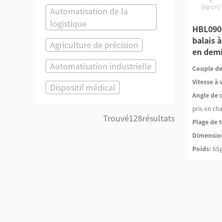
Automatisation de la
logistique
HBL090 
balais 
Agriculture de précision
en dem
Automatisation industrielle
Couple de
Vitesse à 
Dispositif médical
Angle de 
pris en ch
Trouvé
128
résultats
Plage de t
Dimensio
Poids:
65g