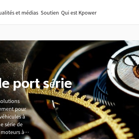
ualités et médias
Soutien
Qui est Kpower
e port série
olutions
nement pour
 véhicules à
e série de
 moteurs à